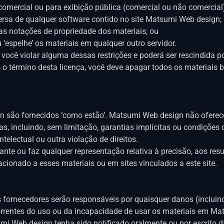
comercial ou para exibição pública (comercial ou não comercial)
ersa de qualquer software contido no site Matsumi Web design;
ras notações de propriedade dos materiais; ou
 ‘espelhe’ os materiais em qualquer outro servidor.
e você violar alguma dessas restrições e poderá ser rescindid
s o término desta licença, você deve apagar todos os materiais
 são fornecidos ‘como estão’. Matsumi Web design não oferece g
ias, incluindo, sem limitação, garantias implícitas ou condiçõe
telectual ou outra violação de direitos.
te ou faz qualquer representação relativa à precisão, aos resul
acionado a esses materiais ou em sites vinculados a este site.
rnecedores serão responsáveis ​​por quaisquer danos (incluind
ecorrentes do uso ou da incapacidade de usar os materiais em
mi Web design tenha sido notificado oralmente ou por escrito 